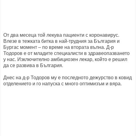
От два месеца той лекува пациенти с коронавирус.
Влезе в тежката битка в най-трудния за България и
Бургас момент – по време на втората вълна. Д-р
Тодоров е от младите специалисти в здравеопазването
у нас. Изключително амбициозен лекар, който е решил
да се развива в България.
Днес на д-р Тодоров му е последното дежурство в ковид
отделението и го напуска с много оптимизъм и вяра.