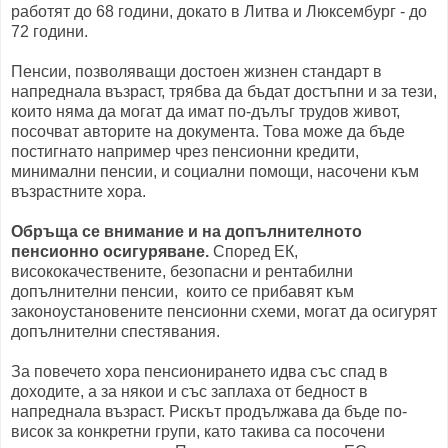
работят до 68 години, докато в Литва и Люксембург - до
72 години.
Пенсии, позволяващи достоен жизнен стандарт в
напреднала възраст, трябва да бъдат достъпни и за тези,
които няма да могат да имат по-дълъг трудов живот,
посочват авторите на документа. Това може да бъде
постигнато например чрез пенсионни кредити,
минимални пенсии, и социални помощи, насочени към
възрастните хора.
Обръща се внимание и на допълнителното
пенсионно осигуряване.
Според ЕК,
висококачествените, безопасни и рентабилни
допълнителни пенсии, които се прибавят към
законоустановените пенсионни схеми, могат да осигурят
допълнителни спестявания.
За повечето хора пенсионирането идва със спад в
доходите, а за някои и със заплаха от бедност в
напреднала възраст. Рискът продължава да бъде по-
висок за конкретни групи, като такива са посочени