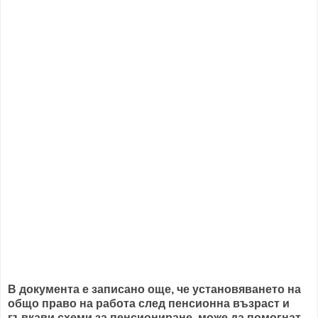
В документа е записано още, че установяването на
общо право на работа след пенсионна възраст и
гъвкави схеми за пенсиониране, може да помогнат