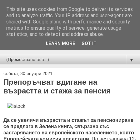
This site uses cookies from Google to deliver its services
and to analyze traffic. Your IP address and user-agent are
shared with Google along with performance and security
metrics to ensure quality of service, generate usage
statistics, and to detect and address abuse.
LEARN MORE
GOT IT
Новини от Бургас, страната и света!
▼
събота, 30 януари 2021 г.
Препоръчват вдигане на
възрастта и стажа за пенсия
Да се увеличи възрастта и стажът за пенсиониране
се предлага в Зелена книга, свързана със
застаряването на европейското населението, която
Европейската комисия представи.
По нея започва 12-