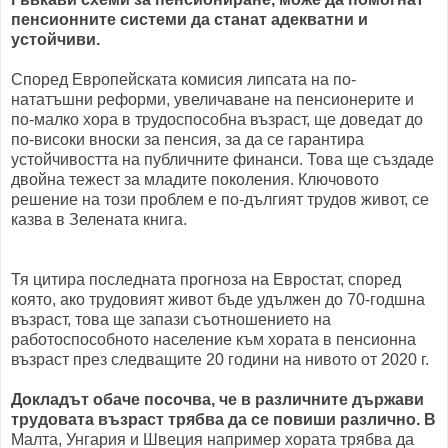
пенсионните системи да станат адекватни и
устойчиви.
Според Европейската комисия липсата на по-
нататъшни реформи, увеличаване на пенсионерите и
по-малко хора в трудоспособна възраст, ще доведат до
по-високи вноски за пенсия, за да се гарантира
устойчивостта на публичните финанси. Това ще създаде
двойна тежест за младите поколения. Ключовото
решение на този проблем е по-дългият трудов живот, се
казва в Зелената книга.
Тя цитира последната прогноза на Евростат, според
която, ако трудовият живот бъде удължен до 70-годшна
възраст, това ще запази съотношението на
работоспособното население към хората в пенсионна
възраст през следващите 20 години на нивото от 2020 г.
Докладът обаче посочва, че в различните държави
трудовата възраст трябва да се повиши различно. В
Малта, Унгария и Швеция например хората трябва да