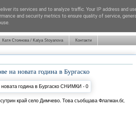
liver its services and to analyze traffic. Your IP address and us
rmance and security metrics to ensure quality of service, gene
buse.
Катя Стоянова / Katya Stoyanova
Контакти
ве на новата година в Бургаско
 сутрин край село Димчево. Това съобщава Флагман.бг,