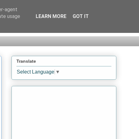
er-agent
rate usage
LEARN MORE
GOT IT
Translate
Select Language
▼