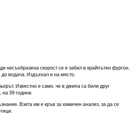
ди несъобразена скорост се е забил в крайпътен фургон.
 до водача. Издъхнал е на място.
орът. Известно е само, че в джипа са били друг
, на 39 години.
знание. Взета им е кръв за химичен анализ, за да се
отици.