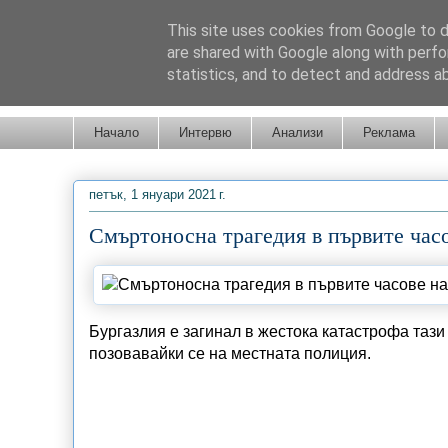
This site uses cookies from Google to de
are shared with Google along with perfo
statistics, and to detect and address a
Новини от Бургас, страната и света!
Начало
Интервю
Анализи
Реклама
петък, 1 януари 2021 г.
Смъртоносна трагедия в първите часо
Бургазлия е загинал в жестока катастрофа тази
позовавайки се на местната полиция.