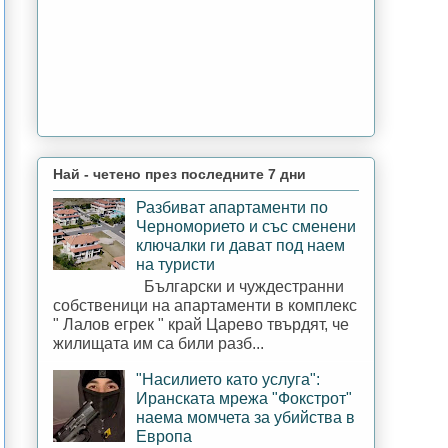
Най - четено през последните 7 дни
Разбиват апартаменти по
Черноморието и със сменени
ключалки ги дават под наем
на туристи
Български и чуждестранни
собственици на апартаменти в комплекс
" Лалов егрек " край Царево твърдят, че
жилищата им са били разб...
"Насилието като услуга":
Иранската мрежа "Фокстрот"
наема момчета за убийства в
Европа