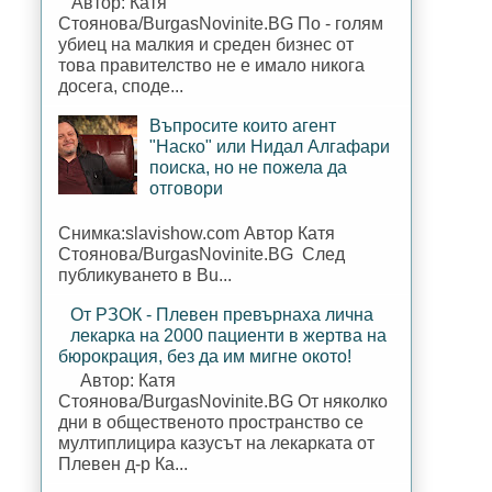
Автор: Катя
Стоянова/BurgasNovinite.BG По - голям
убиец на малкия и среден бизнес от
това правителство не е имало никога
досега, споде...
Въпросите които агент
"Наско" или Нидал Алгафари
поиска, но не пожела да
отговори
Снимка:slavishow.com Автор Катя
Стоянова/BurgasNovinite.BG След
публикуването в Bu...
От РЗОК - Плевен превърнаха лична
лекарка на 2000 пациенти в жертва на
бюрокрация, без да им мигне окото!
Автор: Катя
Стоянова/BurgasNovinite.BG От няколко
дни в общественото пространство се
мултиплицира казусът на лекарката от
Плевен д-р Ка...