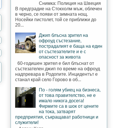
Снимка: Полиция на Швеция
В предградие на Стокхолм мъж, облечен
в черно, се появи от зимната нощ.
Носейки пистолет, той се приближи до
20...
Джип блъсна зрител на
офроуд състезание,
пострадалият е баща на един
от състезателите и е с
опасност за живота
60-годишен зрител е бил блъснат от
състезателен джип по време на офроуд
надпревара в Родопите. Инцидентът е
станал край село Горово в об...
По - голям убиец на бизнеса,
от това правителство, не е
имало никога досега!
Фирмите са в шок от цените
на тока, затварят
предприятия, съкращават работници и
служители!