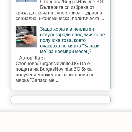
Стоянова/BurgasNovinite.BG
Българите си избраха от
криза да скочат в супер криза - здравна,
социална, икономическа, политическа,...
Защо хората в неплатен
отпуск заради епидемията не
получиха това, което
очакваха по мярка "Запази
ме" за ноември месец?
Автор: Катя
Стоянова/BurgasNovinite.BG На е -
пощата на BurgasNovinite.BG бяха
получени множество запитвания по
мярка "Запази ме...