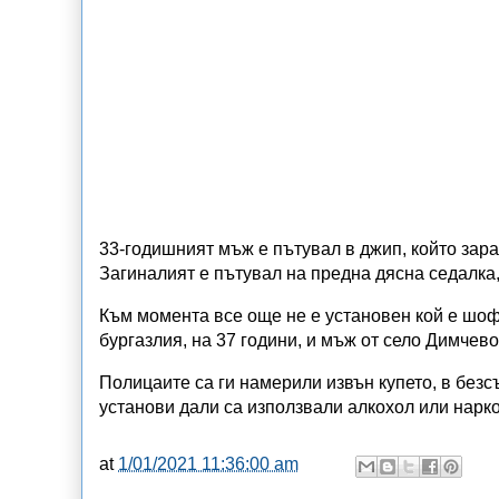
33-годишният мъж е пътувал в джип, който зара
Загиналият е пътувал на предна дясна седалка,
Към момента все още не е установен кой е шофь
бургазлия, на 37 години, и мъж от село Димчево
Полицаите са ги намерили извън купето, в безсъ
установи дали са използвали алкохол или нарк
at
1/01/2021 11:36:00 am