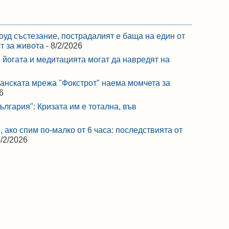
оуд състезание, пострадалият е баща на един от
ст за живота
- 8/2/2026
 йогата и медитацията могат да навредят на
ранската мрежа "Фокстрот" наема момчета за
6
лгария": Кризата им е тотална, във
 ако спим по-малко от 6 часа: последствията от
8/2/2026