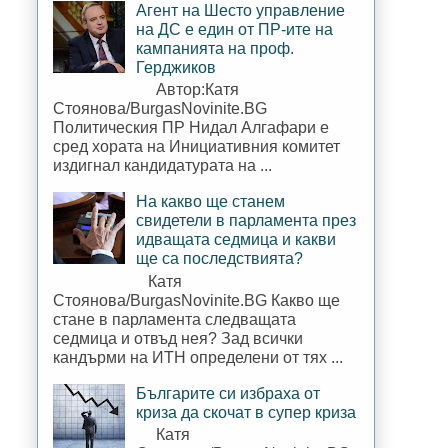
Агент на Шесто управление
на ДС е един от ПР-ите на
кампанията на проф.
Герджиков
Автор:Катя
Стоянова/BurgasNovinite.BG
Политическия ПР Нидал Алгафари е
сред хората на Инициативния комитет
издигнал кандидатурата на ...
На какво ще станем
свидетели в парламента през
идващата седмица и какви
ще са последствията?
Катя
Стоянова/BurgasNovinite.BG Какво ще
стане в парламента следващата
седмица и отвъд нея? Зад всички
кандърми на ИТН определени от тях ...
Българите си избраха от
криза да скочат в супер криза
Катя