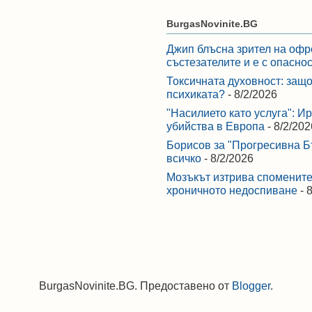
BurgasNovinite.BG
Джип блъсна зрител на офр
състезателите и е с опасно
Токсичната духовност: защо
психиката?
- 8/2/2026
"Насилието като услуга": И
убийства в Европа
- 8/2/202
Борисов за "Прогресивна Бъ
всичко
- 8/2/2026
Мозъкът изтрива спомените,
хроничното недоспиване
- 
BurgasNovinite.BG. Предоставено от
Blogger
.