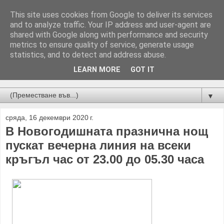
This site uses cookies from Google to deliver its services
and to analyze traffic. Your IP address and user-agent are
shared with Google along with performance and security
metrics to ensure quality of service, generate usage
statistics, and to detect and address abuse.
LEARN MORE
GOT IT
Новини от Бургас, страната и света!
▼
сряда, 16 декември 2020 г.
В Новогодишната празнична нощ
пускат вечерна линия на всеки
кръгъл час от 23.00 до 05.30 часа