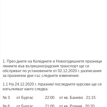
1. През дните на Коледните и Новогодишните празници
линиите във вътрешноградския транспорт ще се
обслужват по установените от 02.12.2020 г. разписания
за празнични дни със следните изменения:
1.1 На 24.12.2020 г. /празник/ последните курсове ще се
изпълняват както следва:
№ 3 от Бургас 22:00 от кв. Банево 21:15
№ 6 от Бургас 21:00 от кв. Рудник 20:20