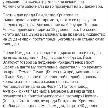
уеднаквило и всички църкви с изключение на
Арменската започнали да го празнуват на 25 декември.
Постни дни преди Рождество Христово са
съществували още от времето, когато се празнувал
заедно с празника Богоявление на 6 януари. Теофил
Александрийски говори за 12 дневен пост. По-късно,
когато цялата Църква започнала да празнува Рождество
на 25 декември, постът преди Богоявление станал само
един ден.
Преди Рождество в западните църкви постели от една
до няколко седмици. В една своя беседа св. Йоан
Златоуст говори за петдневен Рождественски пост.
Броят на дните му постепенно нараствал и по времето
на преп. Теодор Студит (IX век) той продължавал вече
40 дни. В едно свое съчинение той подробно описва
храната за този пост, а самия пост нарича
"четиридесетница на св. Филип". По този повод
Антиохийският патриарх Валсамон (XII век) цитира
позицията на Константинополския патриарх Николай III
(XII в.), който твърди, че преди Рождество Христово
трябва да се пости само осем дни, защото 40-дневен