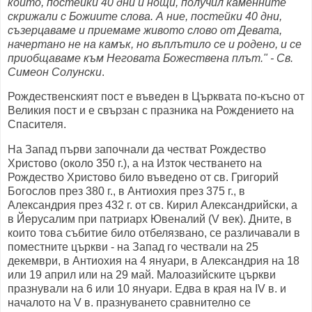
който, постейки 40 дни и нощи, получил каменните
скрижали с Божиите слова. А ние, постейки 40 дни,
съзерцаваме и приемаме живото слово от Девата,
начертано не на камък, но въплътило се и родено, и се
приобщаваме към Неговата Божествена плът." - Св.
Симеон Солунски
.
Рождественският пост е въведен в Църквата по-късно от
Великия пост и е свързан с празника на Рождението на
Спасителя.
На Запад първи започнали да честват Рождество
Христово (около 350 г.), а на Изток честването на
Рождество Христово било въведено от св. Григорий
Богослов през 380 г., в Антиохия през 375 г., в
Александрия през 432 г. от св. Кирил Александрийски, а
в Йерусалим при патриарх Ювеналий (V век). Дните, в
които това събитие било отбелязвано, се различавали в
поместните църкви - на Запад го чествали на 25
декември, в Антиохия на 4 януари, в Александрия на 18
или 19 април или на 29 май. Малоазийските църкви
празнували на 6 или 10 януари. Едва в края на IV в. и
началото на V в. празнуването сравнително се