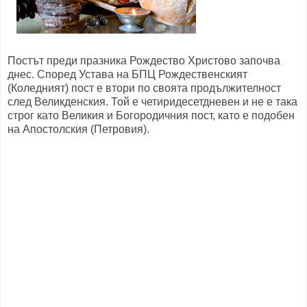
Постът преди празника Рождество Христово започва
днес. Според Устава на БПЦ Рождественският
(Коледният) пост е втори по своята продължителност
след Великденския. Той е четиридесетдневен и не е така
строг като Великия и Богородичния пост, като е подобен
на Апостолския (Петровия).