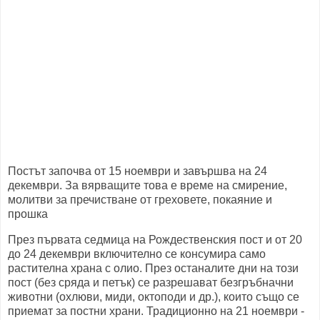
Постът започва от 15 ноември и завършва на 24
декември. За вярващите това е време на смирение,
молитви за пречистване от греховете, покаяние и
прошка
През първата седмица на Рождественския пост и от 20
до 24 декември включително се консумира само
растителна храна с олио. През останалите дни на този
пост (без сряда и петък) се разрешават безгръбначни
животни (охлюви, миди, октоподи и др.), които също се
приемат за постни храни. Традиционно на 21 ноември -