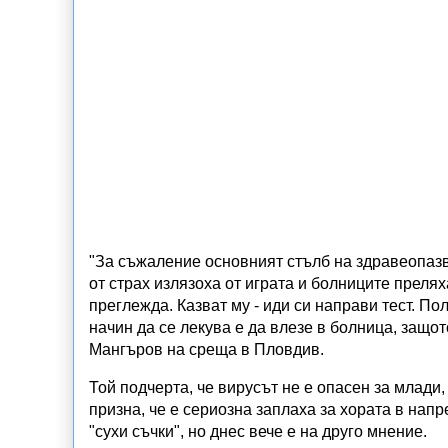
"За съжаление основният стълб на здравеопазв
от страх излязоха от играта и болниците прелях
преглежда. Казват му - иди си направи тест. П
начин да се лекува е да влезе в болница, защо
Мангъров на среща в Пловдив.
Той подчерта, че вирусът не е опасен за млади, 
призна, че е сериозна заплаха за хората в на
"сухи съчки", но днес вече е на друго мнение.