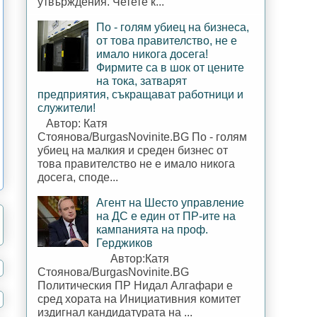
утвърждения. Четете к...
По - голям убиец на бизнеса,
от това правителство, не е
имало никога досега!
Фирмите са в шок от цените
на тока, затварят
предприятия, съкращават работници и
служители!
Автор: Катя
Стоянова/BurgasNovinite.BG По - голям
убиец на малкия и среден бизнес от
това правителство не е имало никога
досега, споде...
Агент на Шесто управление
на ДС е един от ПР-ите на
кампанията на проф.
Герджиков
Автор:Катя
Стоянова/BurgasNovinite.BG
Политическия ПР Нидал Алгафари е
сред хората на Инициативния комитет
издигнал кандидатурата на ...