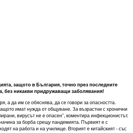
ията, защото в България, точно през последните
а, без никакви придружаващи заболявания!
аря, а да им се обяснява, да се говори за опасността.
защото имат нужда от общуване. За възрастни с хронични
лирани, вирусът не е опасен", коментира инфекционистът.
2 начина за борба срещу пандемията. Първият е с
одят на работа и на училище. Вторият е китайският - със