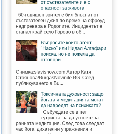
от състезателите и е с
опасност за живота
60-годишен зрител е бил блъснат от
състезателен джип по време на офроуд
надпревара в Родопите. Инцидентът е
станал край село Горово в об...
Въпросите които агент
"Наско" или Нидал Алгафари
поиска, но не пожела да
отговори
Снимка:slavishow.com Автор Катя
Стоянова/BurgasNovinite.BG След
публикуването в Bu...
Токсичната духовност: защо
йогата и медитацията могат
да навредят на психиката?
Събуждате се в пет
сутринта, за да успеете за
ранната медитация. След това следват
час йога, дихателни упражнения и