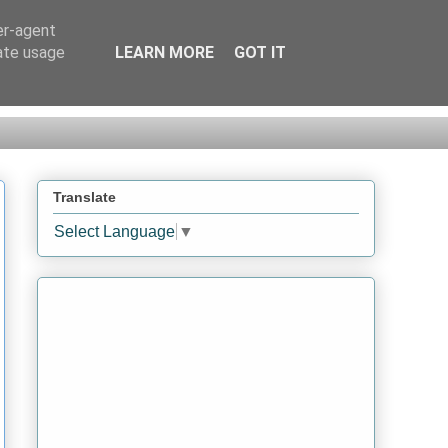
er-agent
rate usage
LEARN MORE
GOT IT
Translate
Select Language
▼