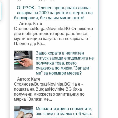
От РЗОК - Плевен превърнаха лична
лекарка на 2000 пациенти в жертва на
бюрокрация, без да им мигне окото!
Автор: Катя
Стоянова/BurgasNovinite.BG От няколко
дни в общественото пространство се
мултиплицира казусът на лекарката от
Плевен д-р Ка...
Защо хората в неплатен
отпуск заради епидемията не
получиха това, което
очакваха по мярка "Запази
ме" за ноември месец?
Автор: Катя
Стоянова/BurgasNovinite.BG На е -
пощата на BurgasNovinite.BG бяха
получени множество запитвания по
мярка "Запази ме...
Мозъкът изтрива спомените,
ако спим по-малко от 6 часа: