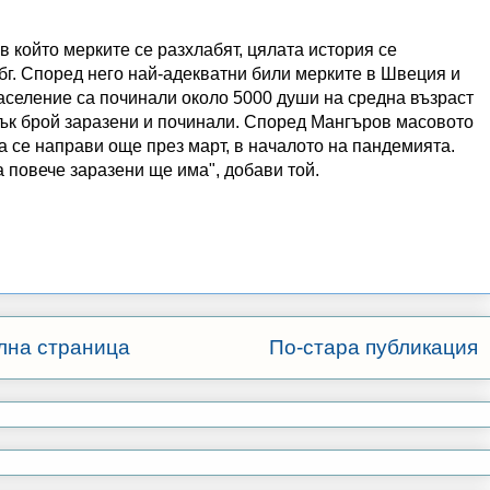
в който мерките се разхлабят, цялата история се
бг. Според него най-адекватни били мерките в Швеция и
аселение са починали около 5000 души на средна възраст
сък брой заразени и починали. Според Мангъров масовото
а се направи още през март, в началото на пандемията.
а повече заразени ще има", добави той.
лна страница
По-стара публикация