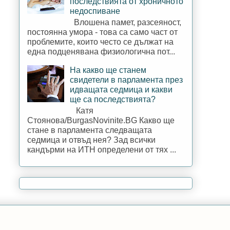
последствията от хроничното
недоспиване
Влошена памет, разсеяност,
постоянна умора - това са само част от
проблемите, които често се дължат на
една подценявана физиологична пот...
На какво ще станем
свидетели в парламента през
идващата седмица и какви
ще са последствията?
Катя
Стоянова/BurgasNovinite.BG Какво ще
стане в парламента следващата
седмица и отвъд нея? Зад всички
кандърми на ИТН определени от тях ...