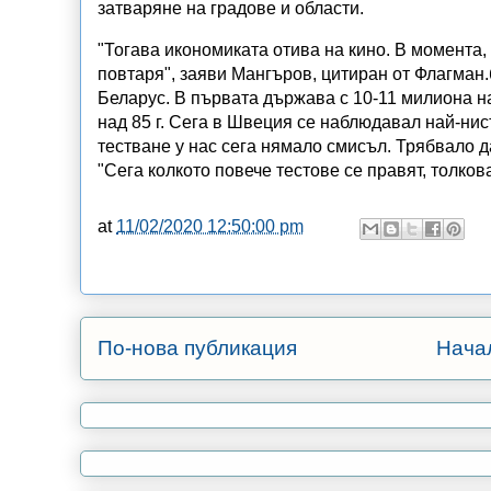
затваряне на градове и области.
"Тогава икономиката отива на кино. В момента, 
повтаря", заяви Мангъров, цитиран от Флагман.
Беларус. В първата държава с 10-11 милиона н
над 85 г. Сега в Швеция се наблюдавал най-ни
тестване у нас сега нямало смисъл. Трябвало д
"Сега колкото повече тестове се правят, толков
at
11/02/2020 12:50:00 pm
По-нова публикация
Нача