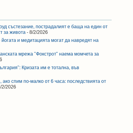
оуд състезание, пострадалият е баща на един от
ст за живота
- 8/2/2026
 йогата и медитацията могат да навредят на
ранската мрежа "Фокстрот" наема момчета за
6
лгария": Кризата им е тотална, във
 ако спим по-малко от 6 часа: последствията от
8/2/2026