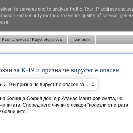
liver its services and to analyze traffic. Your IP address and us
rmance and security metrics to ensure quality of service, gene
buse.
Катя Стоянова / Katya Stoyanova
Контакти
вни за К-19 и призна че вирусът е опасен
на болница-София доц. д-р Атанас Мангъров смята, че
жипитата. Според него личните лекари "излезли от играта
у болниците.