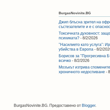
BurgasNovinite.BG
Джип блъсна зрител на офр
състезателите и е с опасно
Токсичната духовност: защо
психиката?
- 8/2/2026
"Насилието като услуга": И
убийства в Европа
- 8/2/202
Борисов за "Прогресивна Бъ
всичко
- 8/2/2026
Мозъкът изтрива спомените,
хроничното недоспиване
- 
BurgasNovinite.BG. Предоставено от
Blogger
.