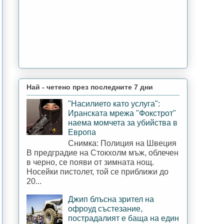
Най - четено през последните 7 дни
"Насилието като услуга":
Иранската мрежа "Фокстрот"
наема момчета за убийства в
Европа
Снимка: Полиция на Швеция
В предградие на Стокхолм мъж, облечен
в черно, се появи от зимната нощ.
Носейки пистолет, той се приближи до
20...
Джип блъсна зрител на
офроуд състезание,
пострадалият е баща на един