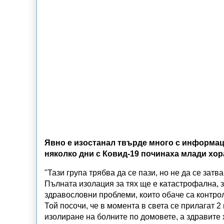
Явно е изостанал твърде много с информац
няколко дни с Ковид-19 починаха млади хор
"Тази група трябва да се пази, но не да се затв
Пълната изолация за тях ще е катастрофална, 
здравословни проблеми, които обаче са контро
Той посочи, че в момента в света се прилагат 
изолиране на болните по домовете, а здравите х