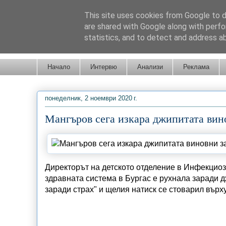
This site uses cookies from Google to de
are shared with Google along with perfo
statistics, and to detect and address a
Новини от Бургас, страната и света!
Начало
Интервю
Анализи
Реклама
понеделник, 2 ноември 2020 г.
Мангъров сега изкара джипитата вино
Директорът на детското отделение в Инфекциоз
здравната система в Бургас е рухнала заради д
заради страх" и щелия натиск се стоварил върх