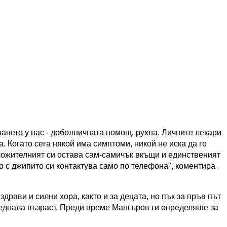
ането у нас - доболничната помощ, рухна. Личните лекари
а. Когато сега някой има симптоми, никой не иска да го
оложителният си остава сам-самичък вкъщи и единственият
то с джипито си контактува само по телефона", коментира
здрави и силни хора, както и за децата, но пък за пръв път
преднала възраст. Преди време Мангъров ги определяше за