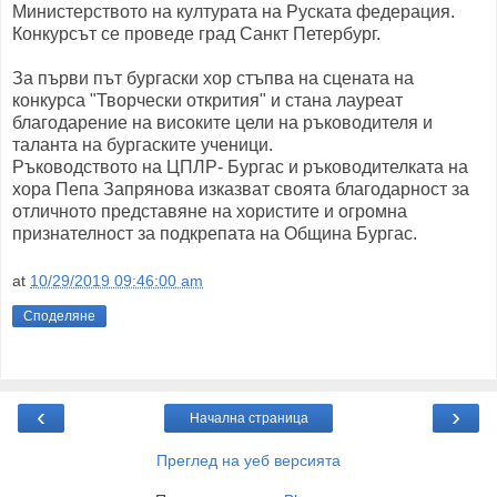
Министерството на културата на Руската федерация.
Конкурсът се проведе град Санкт Петербург.
За първи път бургаски хор стъпва на сцената на
конкурса "Творчески открития" и стана лауреат
благодарение на високите цели на ръководителя и
таланта на бургаските ученици.
Ръководството на ЦПЛР- Бургас и ръководителката на
хора Пепа Запрянова изказват своята благодарност за
отличното представяне на хористите и огромна
признателност за подкрепата на Община Бургас.
at
10/29/2019 09:46:00 am
Споделяне
‹
›
Начална страница
Преглед на уеб версията