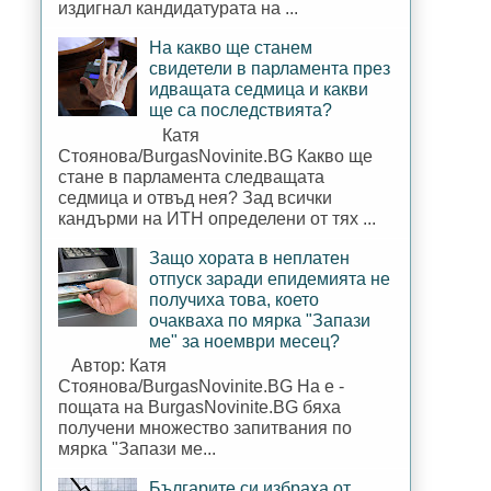
издигнал кандидатурата на ...
На какво ще станем
свидетели в парламента през
идващата седмица и какви
ще са последствията?
Катя
Стоянова/BurgasNovinite.BG Какво ще
стане в парламента следващата
седмица и отвъд нея? Зад всички
кандърми на ИТН определени от тях ...
Защо хората в неплатен
отпуск заради епидемията не
получиха това, което
очакваха по мярка "Запази
ме" за ноември месец?
Автор: Катя
Стоянова/BurgasNovinite.BG На е -
пощата на BurgasNovinite.BG бяха
получени множество запитвания по
мярка "Запази ме...
Българите си избраха от