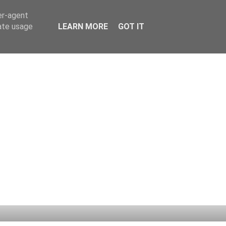
er-agent
rate usage
LEARN MORE
GOT IT