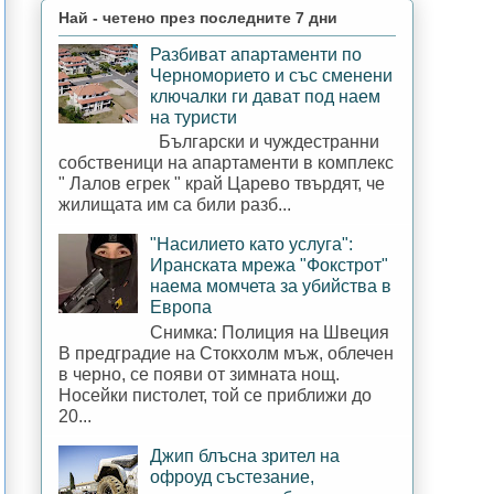
Най - четено през последните 7 дни
Разбиват апартаменти по
Черноморието и със сменени
ключалки ги дават под наем
на туристи
Български и чуждестранни
собственици на апартаменти в комплекс
" Лалов егрек " край Царево твърдят, че
жилищата им са били разб...
"Насилието като услуга":
Иранската мрежа "Фокстрот"
наема момчета за убийства в
Европа
Снимка: Полиция на Швеция
В предградие на Стокхолм мъж, облечен
в черно, се появи от зимната нощ.
Носейки пистолет, той се приближи до
20...
Джип блъсна зрител на
офроуд състезание,