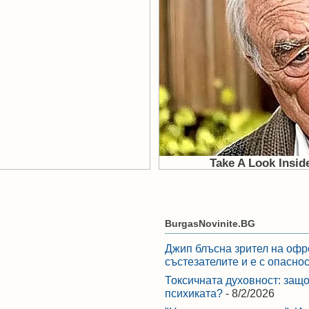
BurgasNovinite.BG
Джип блъсна зрител на офр
състезателите и е с опасно
Токсичната духовност: защо
психиката?
- 8/2/2026