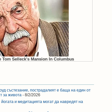
оуд състезание, пострадалият е баща на един от
ст за живота
- 8/2/2026
 йогата и медитацията могат да навредят на