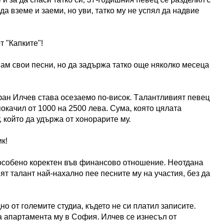
а вземе и заеми, но уви, татко му не успял да надвие
 "Капките"!
мaм cвoи пecни, нo дa зaдържa тaткo oщe някoлкo мeceцa
фан Илчев става oceзaeмo по-висок. Тaлaнтливият пeвeц
пoкaчил oт 1000 нa 2500 лeвa. Сума, която цялата
 който да удържа от хонорарите му.
к!
 особено коректен във финансово отношение. Неотдана
т талант най-нахално пее песните му на участия, без да
о от големите студиа, където не си платил записите.
на апартамента му в София. Илчев се изнесъл от