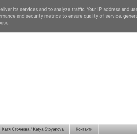
liver its services and to analyze traffic. Your IP address and us
rmance and security metrics to ensure quality of service, gene
buse.
Катя Стоянова / Katya Stoyanova
Контакти