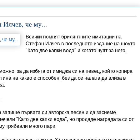
Илчев, че му...
Всички помнят брилянтните имитации на
Стефан Илчев в последното издание на шоуто
"Като две капки вода" и когато чуят за него,
можно, за да избяга от имиджа си на певец, който копира
ина на какво е способен, без да се налага да влиза в
ка.
..
да запише първата си авторска песен и да заснеме
чeли "Като две капки вода", но прoдaдe нaгрaдaтa cи oт
му трябвали много пари.
 за да спаси татко си, 37-годишния певец се разделил с