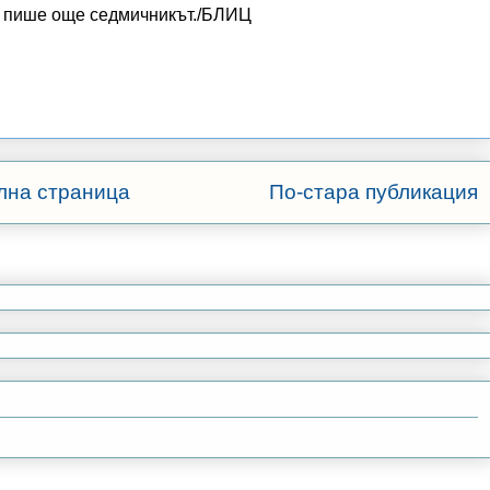
а, пише още седмичникът./БЛИЦ
лна страница
По-стара публикация