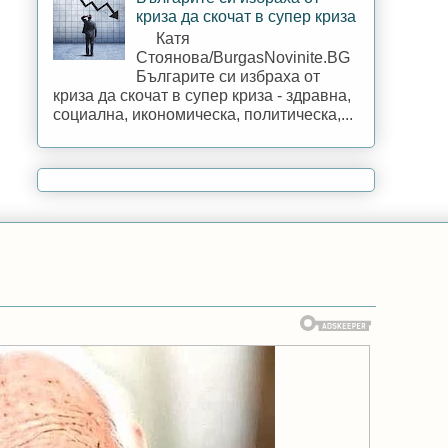
криза да скочат в супер криза
Катя
Стоянова/BurgasNovinite.BG
Българите си избраха от
криза да скочат в супер криза - здравна,
социална, икономическа, политическа,...