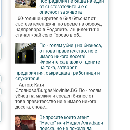
пострадалият е баща на един
от състезателите и е с
опасност за живота
60-годишен зрител е бил блъснат от
състезателен джип по време на офроуд
надпревара в Родопите. Инцидентът е
станал край село Горово в об...
По - голям убиец на бизнеса,
от това правителство, не е
имало никога досега!
Фирмите са в шок от цените
на тока, затварят
предприятия, съкращават работници и
служители!
Автор: Катя
Стоянова/BurgasNovinite.BG По - голям
убиец на малкия и среден бизнес от
това правителство не е имало никога
досега, споде...
Въпросите които агент
"Наско" или Нидал Алгафари
поиска, но не пожела да