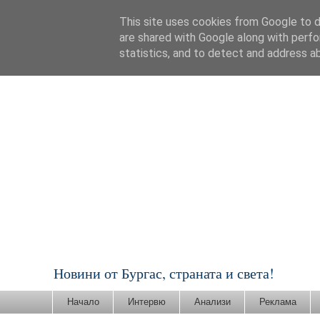
This site uses cookies from Google to de
are shared with Google along with perfo
statistics, and to detect and address a
Новини от Бургас, страната и света!
Начало
Интервю
Анализи
Реклама