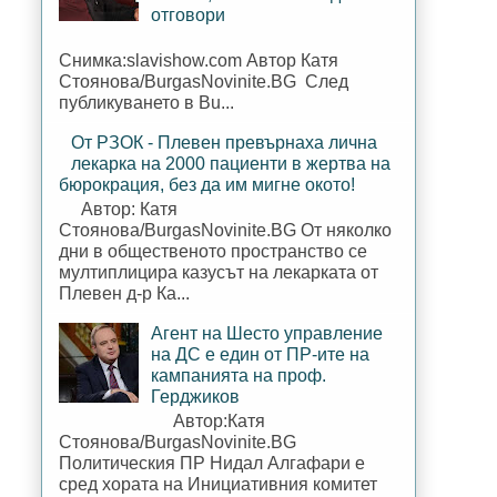
отговори
Снимка:slavishow.com Автор Катя
Стоянова/BurgasNovinite.BG След
публикуването в Bu...
От РЗОК - Плевен превърнаха лична
лекарка на 2000 пациенти в жертва на
бюрокрация, без да им мигне окото!
Автор: Катя
Стоянова/BurgasNovinite.BG От няколко
дни в общественото пространство се
мултиплицира казусът на лекарката от
Плевен д-р Ка...
Агент на Шесто управление
на ДС е един от ПР-ите на
кампанията на проф.
Герджиков
Автор:Катя
Стоянова/BurgasNovinite.BG
Политическия ПР Нидал Алгафари е
сред хората на Инициативния комитет