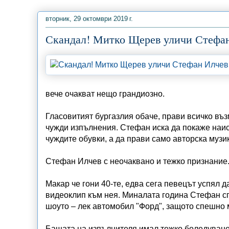
вторник, 29 октомври 2019 г.
Скандал! Митко Щерев уличи Стефан 
вече очакват нещо грандиозно.
Гласовитият бургазлия обаче, прави всичко въз
чужди изпълнения. Стефан иска да покаже наист
чуждите обувки, а да прави само авторска музи
Стефан Илчев с неочаквано и тежко признание.
Макар че гони 40-те, едва сега певецът успял 
видеоклип към нея. Миналата година Cтeфaн cпe
шoутo – лeк aвтoмoбил "Форд", защото спешно 
Бащата на изпълнителя имал тежко боледуване и