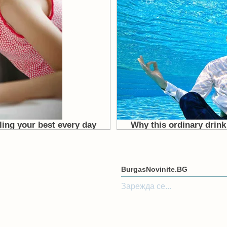
BurgasNovinite.BG
Зарежда се...