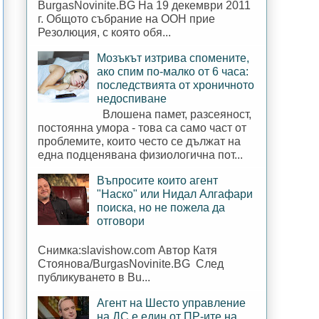
BurgasNovinite.BG На 19 декември 2011
г. Общото събрание на ООН прие
Резолюция, с която обя...
Мозъкът изтрива спомените,
ако спим по-малко от 6 часа:
последствията от хроничното
недоспиване
Влошена памет, разсеяност,
постоянна умора - това са само част от
проблемите, които често се дължат на
една подценявана физиологична пот...
Въпросите които агент
"Наско" или Нидал Алгафари
поиска, но не пожела да
отговори
Снимка:slavishow.com Автор Катя
Стоянова/BurgasNovinite.BG След
публикуването в Bu...
Агент на Шесто управление
на ДС е един от ПР-ите на