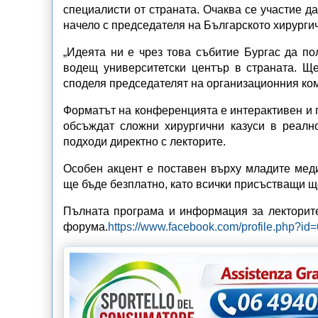
специалисти от страната. Очаква се участие да
начело с председателя на Българското хирурги
„Идеята ни е чрез това събитие Бургас да по
водещ университетски център в страната. Ще
споделя председателят на организационния ком
Форматът на конференцията е интерактивен и 
обсъждат сложни хирургични казуси в реалн
подходи директно с лекторите.
Особен акцент е поставен върху младите меди
ще бъде безплатно, като всички присъстващи щ
Пълната програма и информация за лекторит
форума.
https://www.facebook.com/profile.php?i