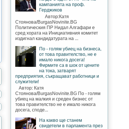
кампанията на проф.
Герджиков
Автор:Катя
Стоянова/BurgasNovinite.BG
Политическия ПР Нидал Алгафари е
сред хората на Инициативния комитет
издигнал кандидатурата на ...
По - голям убиец на бизнеса,
от това правителство, не е
имало никога досега!
Фирмите са в шок от цените
на тока, затварят
предприятия, съкращават работници и
служители!
Автор: Катя
Стоянова/BurgasNovinite.BG По - голям
убиец на малкия и среден бизнес от
това правителство не е имало никога
досега, споде...
На какво ще станем
свидетели в парламента през