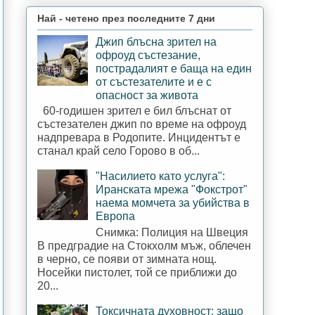
Най - четено през последните 7 дни
Джип блъсна зрител на
офроуд състезание,
пострадалият е баща на един
от състезателите и е с
опасност за живота
60-годишен зрител е бил блъснат от
състезателен джип по време на офроуд
надпревара в Родопите. Инцидентът е
станал край село Горово в об...
"Насилието като услуга":
Иранската мрежа "Фокстрот"
наема момчета за убийства в
Европа
Снимка: Полиция на Швеция
В предградие на Стокхолм мъж, облечен
в черно, се появи от зимната нощ.
Носейки пистолет, той се приближи до
20...
Токсичната духовност: защо