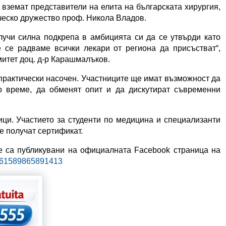
 вземат представители на елита на българската хирургия,
ческо дружество проф. Никола Владов.
лучи силна подкрепа в амбицията си да се утвърди като
 се радваме всички лекари от региона да присъстват“,
итет доц. д-р Карашмалъков.
практически насочен. Участниците ще имат възможност да
о време, да обменят опит и да дискутират съвременни
ци. Участието за студенти по медицина и специализанти
е получат сертификат.
е са публикувани на официалната Facebook страница на
d=61589865891413