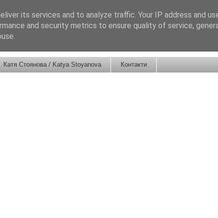
liver its services and to analyze traffic. Your IP address and us
rmance and security metrics to ensure quality of service, gene
buse.
Катя Стоянова / Katya Stoyanova
Контакти