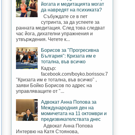
йогата и медитацията могат
да навредят на психиката?
Събуждате се в пет
сутринта, за да успеете за
ранната медитация. След това следват
час йога, дихателни упражнения и
утвърждения. Четете к...
Борисов за "Прогресивна
България": Кризата им е
тотална, във всичко
Кадър:
facebook.com/boyko.borissov.7
"Кризата им е тотална, във всичко" ,
заяви Бойко Борисов по адрес на
управляващите от "...
Адвокат Анна Попова за
Международния ден на
момичетата на 11 октомври и
предизвикателствата днес
Адвокат Анна Попова
Интервю на Катя Стоянова,