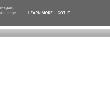
er-agent
rate usage
LEARN MORE
GOT IT