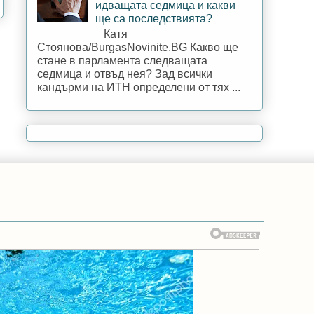
идващата седмица и какви
ще са последствията?
Катя
Стоянова/BurgasNovinite.BG Какво ще
стане в парламента следващата
седмица и отвъд нея? Зад всички
кандърми на ИТН определени от тях ...