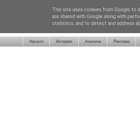
This site uses cookies from Google to de
are shared with Google along with perfo
statistics, and to detect and address a
Новини от Бургас, страната и света!
Начало
Интервю
Анализи
Реклама